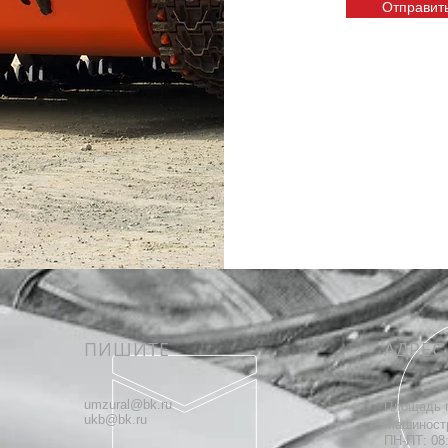
Отправит
ПИШИТЕ
АДРЕС
umzural@bk.ru
Площадь 
ukb@bk.ru
Машиност
ПН-ПТ: 08: