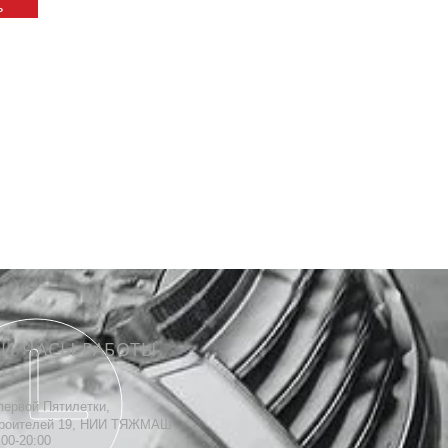
ь
 И ЧАСЫ РАБОТЫ
первой Пятилетки,
роителей 19, НИИ ТЯЖМАШ
00-20:00