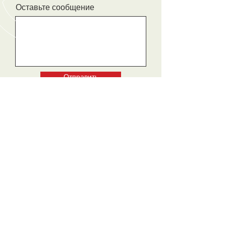
Оставьте сообщение
Отправить
ЗВОНИТЕ
+7(912) 222-45-46
+7(902) 409-45-46
+7(343) 290-45-56