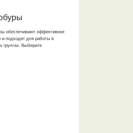
обуры
ры обеспечивают эффективное
 и подходят для работы в
х грунтах. Выберите
ящий вариант для ваших задач!
: +7 (343) 290-45-46
бур 140 мм / З50вн
азначение:
Для бурения
еглубоких скважин в песчанно-
линистых, алевролитовых и
ергелистых отложениях.
бур 161 мм / З50н
азначение:
Для бурения
еглубоких скважин в песчанно-