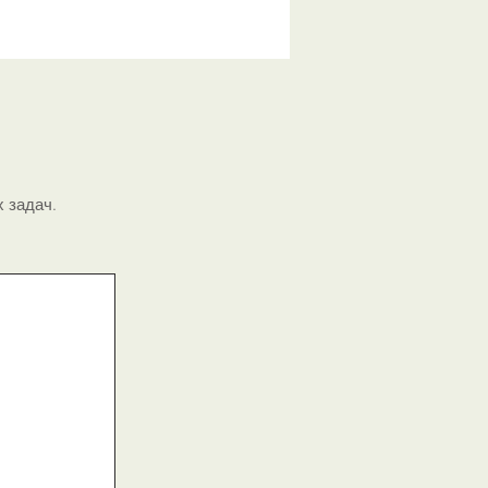
линистых, алевролитовых и
ергелистых отложениях.
бур 190 мм / 350 м
азначение:
Для бурения в
азличных геологических
словиях.
 задач.