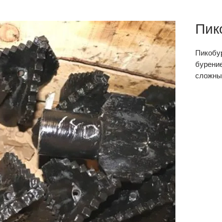
Пик
Пикобу
бурение
сложны
подход
Звоните
Пико
Н
н
г
м
Пико
Н
н