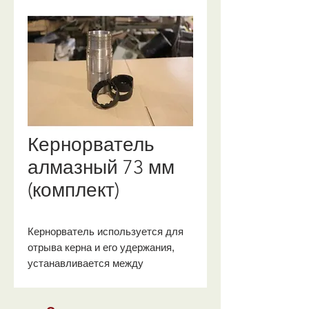
Кернорватель
алмазный 73 мм
(комплект)
Кернорватель используется для
отрыва керна и его удержания,
устанавливается между
колонковой трубой и коронкой.
При подъеме бурового снаряда