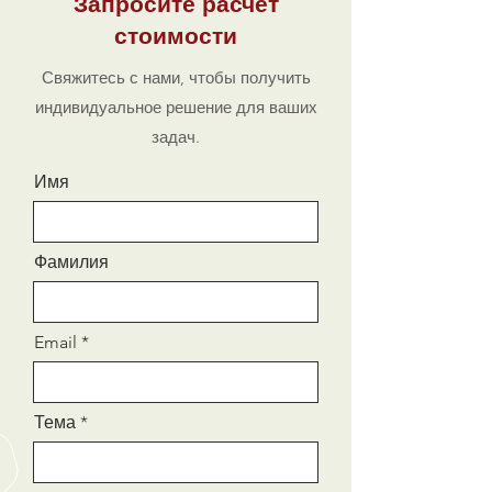
Запросите расчет
кольцо заклинивает керн.
стоимости
Звоните: +7 (343) 290-45-46
Свяжитесь с нами, чтобы получить
Диаметр:
73 мм
индивидуальное решение для ваших
В комплекте:
корпус
задач.
Применение:
Наиболее часто
используется при бурении
Имя
монолитных и
слаботрещиноватых горных
пород.
Фамилия
Надежное решение для
эффективного извлечения керна!
Email
Тема