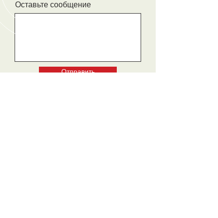
Оставьте сообщение
Отправить
ЗВОНИТЕ
+7(912) 222-45-46
+7(902) 409-45-46
+7(343) 290-45-56