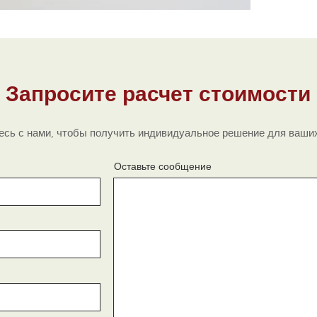
уник
сред
Звоните
Габари
Запросите расчет стоимости
Длин
Шири
Высо
сь с нами, чтобы получить индивидуальное решение для ваших
Диам
Габарит
Оставьте сообщение
Длин
Шири
Высо
Вес: 
Объе
Каркас 
поставл
и в окр