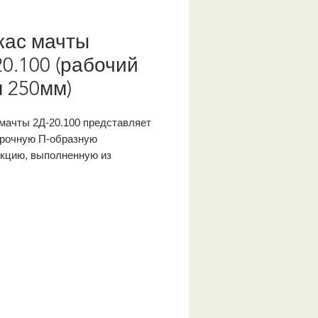
кас мачты
20.100 (рабочий
л 250мм)
мачты 2Д-20.100 представляет
прочную П-образную
укцию, выполненную из
ра с несколькими поперечными
 и трубами. Рабочий стол
 мачты имеет диаметр 250 мм.
отовления каркаса используется
ачественная сталь 09Г2С,
я отличается следующими
ристиками:
кая надежность,
ельный срок службы,