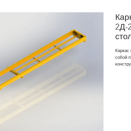
Кар
2Д-
сто
Каркас 
собой 
констр
швелле
балками
каркаса
Для изг
высокок
котора
характе
высо
длит