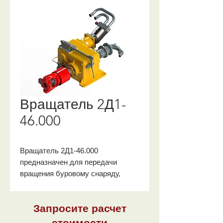
Вращатель 2Д1-
46.000
Вращатель 2Д1-46.000
предназначен для передачи
вращения буровому снаряду,
осевой нагрузки на забой
скважины и для свинчивания
Запросите расчет
(развинчивания) бурильных труб.
Привод осуществляется от
стоимости