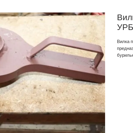
Вил
УРБ
Вилка 
предна
буриль
состоян
момент
или руч
Звоните
При
обор
геол
труб
Диам