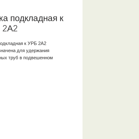
ка подкладная к
 2А2
подкладная к УРБ 2А2
значена для удержания
ных труб в подвешенном
ии и восприятия крутящего
а в процессе механизированного
ного свинчивания.
: +7 (343) 290-45-46
менение:
Вспомогательное
удование для
огоразведочного бурения без
оразворотов.
етр трубы:
50 мм