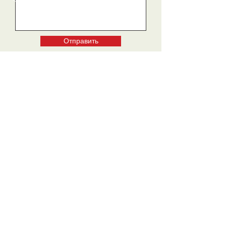
Отправить
ЗВОНИТЕ
+7(912) 222-45-46
+7(902) 409-45-46
+7(343) 290-45-56
ПИШИТЕ
umzural@bk.ru