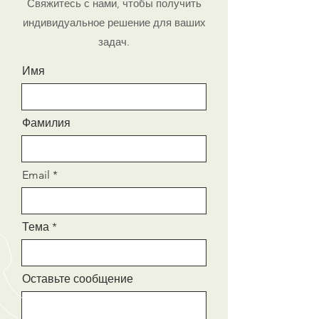
Свяжитесь с нами, чтобы получить
Звоните: +7 (343) 290-45-46
индивидуальное решение для ваших
Ширина зева:
47 мм
задач.
Материал корпуса:
ст. 45Л
(ГОСТ 977-75 или ГОСТ 1050-
Имя
2013, по выбору
производителя)
Материал ручки:
ст. (по ГОСТ
Фамилия
380-2005)
Эффективное решение для
буровых операций!
Email
Тема
Оставьте сообщение