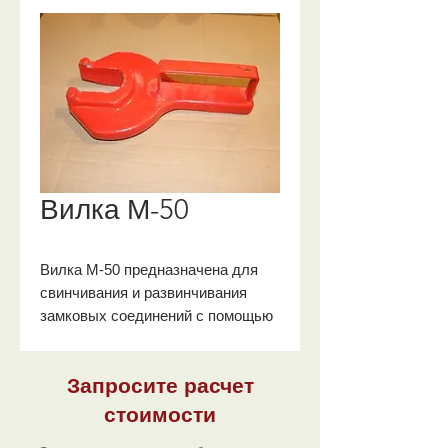
Вилка М-50
Вилка М-50 предназначена для
свинчивания и развинчивания
замковых соединений с помощью
механизма РТ-1200М в процессе
спуско-подъемных операций при
Запросите расчет
вращательном бурении буровыми
установками 4-7 классов.
стоимости